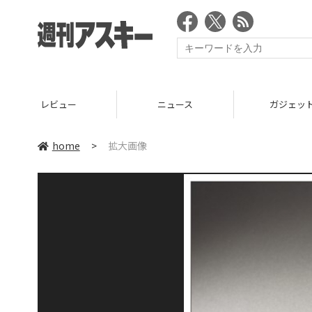
レビュー
ニュース
ガジェッ
home
>
拡大画像