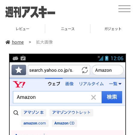
toggle
naviga
レビュー
ニュース
ガジェット
home
>
拡大画像