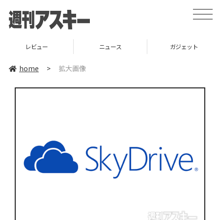
toggle
naviga
レビュー
ニュース
ガジェット
home
>
拡大画像