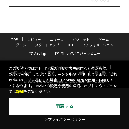
TOP
レビュー
ニュース
ガジェット
ゲーム
グルメ
スタートアップ
ICT
インフォメーション
ASCII.jp
MITテクノロジーレビュー
サイトポリシー
プライバシーポリシー
運営会社
このサイトでは、利用状況の把握や広告配信などのために、
お問い合わせ
広告掲載
スタッフ募集
電子版について
Cookieを使用してアクセスデータを取得・利用しています。これ
以降のページに遷移した場合、Cookieの設定や使用に同意したこ
©KADOKAWA ASCII Research Laboratories, Inc. 2026
とになります。Cookieの設定や使用の詳細、オプトアウトについ
ては
詳細
をご覧ください。
同意する
＞プライバシーポリシー