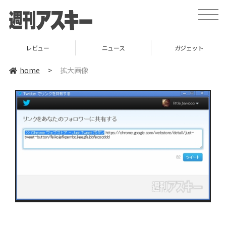
toggle
naviga
レビュー
ニュース
ガジェット
home
>
拡大画像