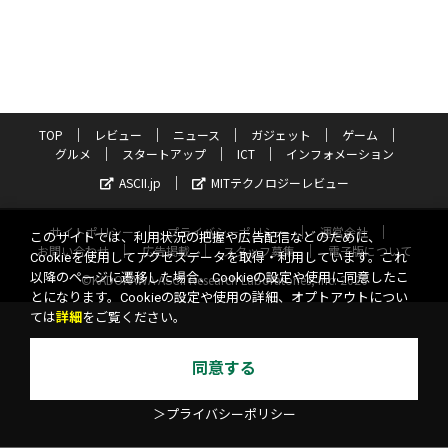
TOP
レビュー
ニュース
ガジェット
ゲーム
グルメ
スタートアップ
ICT
インフォメーション
ASCII.jp
MITテクノロジーレビュー
サイトポリシー
プライバシーポリシー
運営会社
このサイトでは、利用状況の把握や広告配信などのために、
お問い合わせ
広告掲載
スタッフ募集
電子版について
Cookieを使用してアクセスデータを取得・利用しています。これ
以降のページに遷移した場合、Cookieの設定や使用に同意したこ
©KADOKAWA ASCII Research Laboratories, Inc. 2026
とになります。Cookieの設定や使用の詳細、オプトアウトについ
ては
詳細
をご覧ください。
同意する
＞プライバシーポリシー