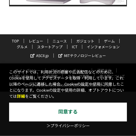
TOP
レビュー
ニュース
ガジェット
ゲーム
グルメ
スタートアップ
ICT
インフォメーション
ASCII.jp
MITテクノロジーレビュー
サイトポリシー
プライバシーポリシー
運営会社
このサイトでは、利用状況の把握や広告配信などのために、
お問い合わせ
広告掲載
スタッフ募集
電子版について
Cookieを使用してアクセスデータを取得・利用しています。これ
以降のページに遷移した場合、Cookieの設定や使用に同意したこ
©KADOKAWA ASCII Research Laboratories, Inc. 2026
とになります。Cookieの設定や使用の詳細、オプトアウトについ
ては
詳細
をご覧ください。
同意する
＞プライバシーポリシー