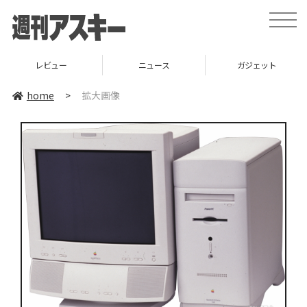
toggle
naviga
レビュー
ニュース
ガジェット
home
>
拡大画像