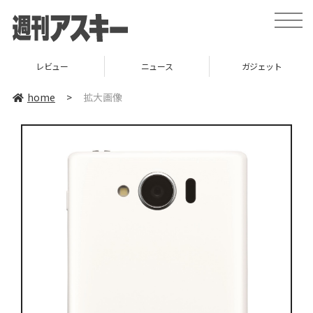
toggle
naviga
レビュー
ニュース
ガジェット
home
>
拡大画像