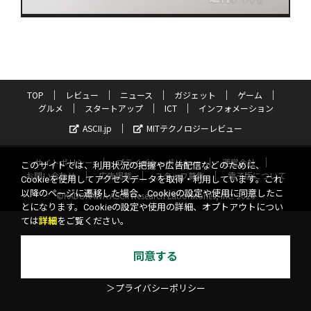
TOP
レビュー
ニュース
ガジェット
ゲーム
グルメ
スタートアップ
ICT
インフォメーション
ASCII.jp
MITテクノロジーレビュー
サイトポリシー
プライバシーポリシー
運営会社
このサイトでは、利用状況の把握や広告配信などのために、
お問い合わせ
広告掲載
スタッフ募集
電子版について
Cookieを使用してアクセスデータを取得・利用しています。これ
以降のページに遷移した場合、Cookieの設定や使用に同意したこ
©KADOKAWA ASCII Research Laboratories, Inc. 2026
とになります。Cookieの設定や使用の詳細、オプトアウトについ
ては
詳細
をご覧ください。
同意する
＞プライバシーポリシー