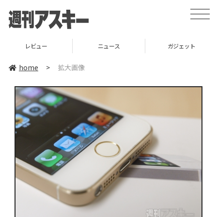
toggle
naviga
レビュー
ニュース
ガジェット
home
>
拡大画像