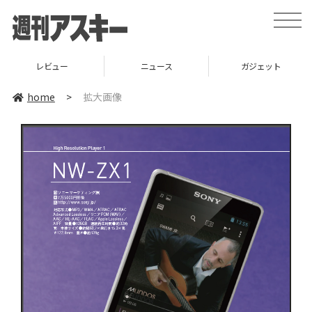
toggle
naviga
レビュー
ニュース
ガジェット
home
>
拡大画像