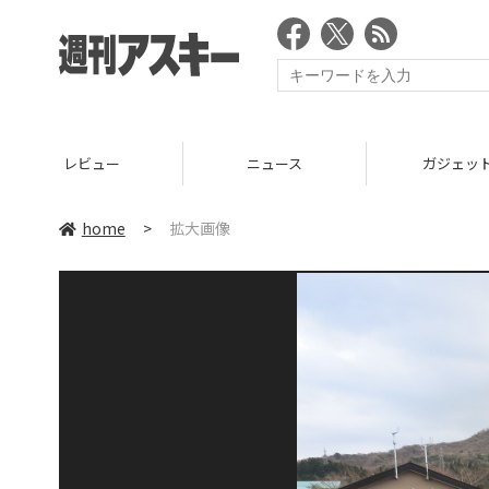
レビュー
ニュース
ガジェッ
home
>
拡大画像