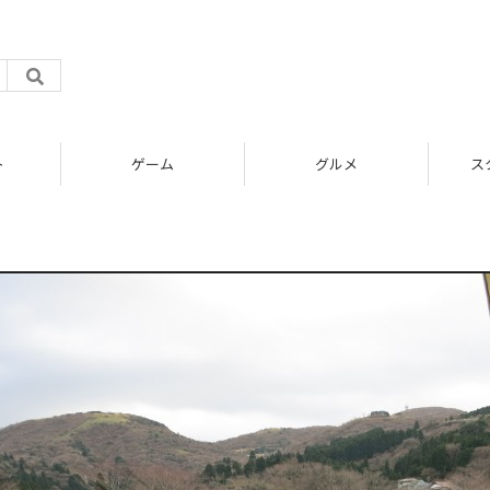
ト
ゲーム
グルメ
ス