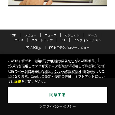
TOP
レビュー
ニュース
ガジェット
ゲーム
グルメ
スタートアップ
ICT
インフォメーション
ASCII.jp
MITテクノロジーレビュー
サイトポリシー
プライバシーポリシー
運営会社
このサイトでは、利用状況の把握や広告配信などのために、
お問い合わせ
広告掲載
スタッフ募集
電子版について
Cookieを使用してアクセスデータを取得・利用しています。これ
以降のページに遷移した場合、Cookieの設定や使用に同意したこ
©KADOKAWA ASCII Research Laboratories, Inc. 2026
とになります。Cookieの設定や使用の詳細、オプトアウトについ
ては
詳細
をご覧ください。
同意する
＞プライバシーポリシー