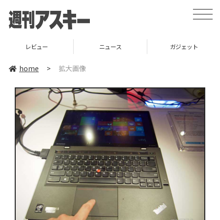
toggle
naviga
レビュー
ニュース
ガジェット
home
>
拡大画像