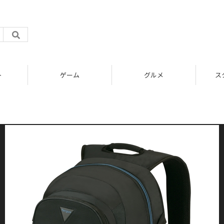
ト
ゲーム
グルメ
ス