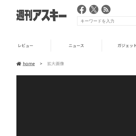
レビュー
ニュース
ガジェッ
home
>
拡大画像