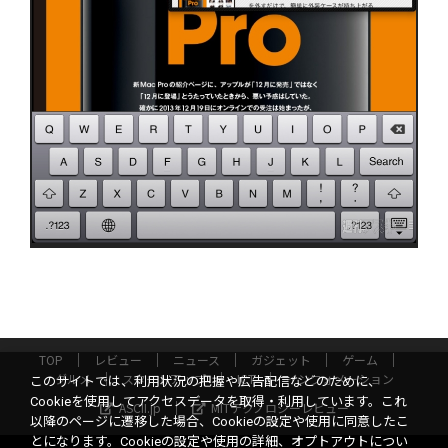
TOP
レビュー
ニュース
ガジェット
ゲーム
グルメ
スタートアップ
ICT
インフォメーション
このサイトでは、利用状況の把握や広告配信などのために、
Cookieを使用してアクセスデータを取得・利用しています。これ
ASCII.jp
MITテクノロジーレビュー
以降のページに遷移した場合、Cookieの設定や使用に同意したこ
とになります。Cookieの設定や使用の詳細、オプトアウトについ