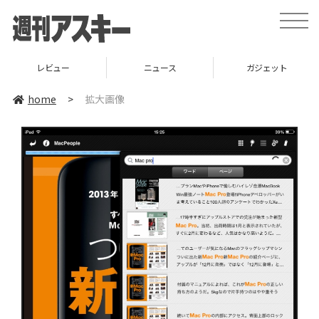
toggle
naviga
レビュー
ニュース
ガジェット
home
>
拡大画像