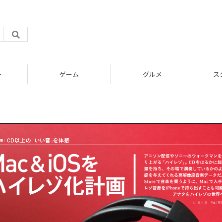
ト
ゲーム
グルメ
ス