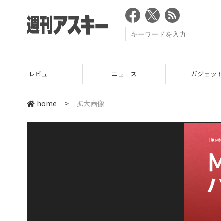
レビュー
ニュース
ガジェッ
home
>
拡大画像