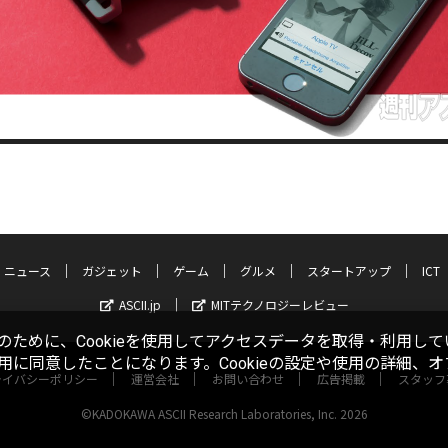
ニュース
ガジェット
ゲーム
グルメ
スタートアップ
ICT
ASCII.jp
MITテクノロジーレビュー
ために、Cookieを使用してアクセスデータを取得・利用して
使用に同意したことになります。Cookieの設定や使用の詳細、
ライバシーポリシー
運営会社
お問い合わせ
広告掲載
スタッフ
©KADOKAWA ASCII Research Laboratories, Inc. 2026