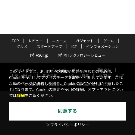
TOP
レビュー
ニュース
ガジェット
ゲーム
グルメ
スタートアップ
ICT
インフォメーション
ASCII.jp
MITテクノロジーレビュー
サイトポリシー
プライバシーポリシー
運営会社
このサイトでは、利用状況の把握や広告配信などのために、
お問い合わせ
広告掲載
スタッフ募集
電子版について
Cookieを使用してアクセスデータを取得・利用しています。これ
以降のページに遷移した場合、Cookieの設定や使用に同意したこ
©KADOKAWA ASCII Research Laboratories, Inc. 2026
とになります。Cookieの設定や使用の詳細、オプトアウトについ
ては
詳細
をご覧ください。
同意する
＞プライバシーポリシー