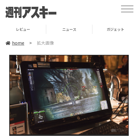
toggle
naviga
レビュー
ニュース
ガジェット
home
>
拡大画像