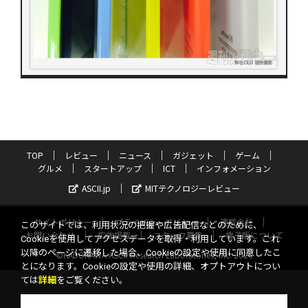
TOP
レビュー
ニュース
ガジェット
ゲーム
グルメ
スタートアップ
ICT
インフォメーション
ASCII.jp
MITテクノロジーレビュー
サイトポリシー
プライバシーポリシー
運営会社
このサイトでは、利用状況の把握や広告配信などのために、
お問い合わせ
広告掲載
スタッフ募集
電子版について
Cookieを使用してアクセスデータを取得・利用しています。これ
以降のページに遷移した場合、Cookieの設定や使用に同意したこ
©KADOKAWA ASCII Research Laboratories, Inc. 2026
とになります。Cookieの設定や使用の詳細、オプトアウトについ
ては
詳細
をご覧ください。