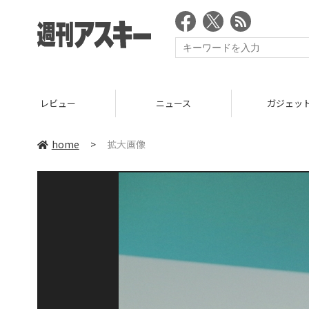
レビュー
ニュース
ガジェッ
home
>
拡大画像