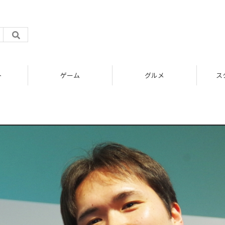
ト
ゲーム
グルメ
ス