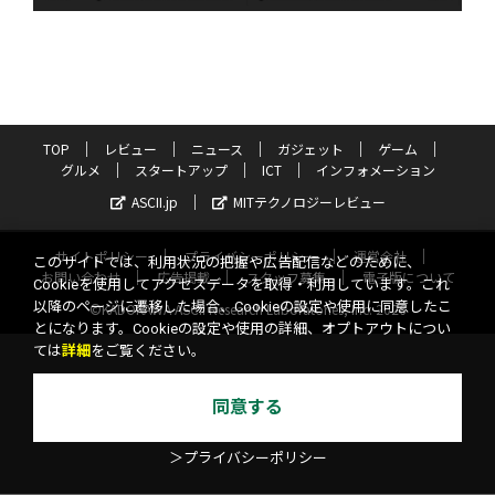
TOP
レビュー
ニュース
ガジェット
ゲーム
グルメ
スタートアップ
ICT
インフォメーション
ASCII.jp
MITテクノロジーレビュー
サイトポリシー
プライバシーポリシー
運営会社
このサイトでは、利用状況の把握や広告配信などのために、
お問い合わせ
広告掲載
スタッフ募集
電子版について
Cookieを使用してアクセスデータを取得・利用しています。これ
以降のページに遷移した場合、Cookieの設定や使用に同意したこ
©KADOKAWA ASCII Research Laboratories, Inc. 2026
とになります。Cookieの設定や使用の詳細、オプトアウトについ
ては
詳細
をご覧ください。
同意する
＞プライバシーポリシー