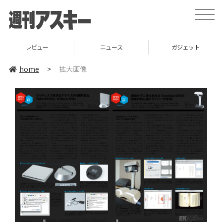
toggle
naviga
レビュー
ニュース
ガジェット
home
>
拡大画像