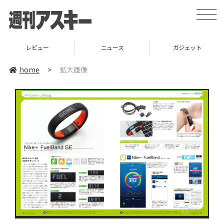
toggle
naviga
レビュー
ニュース
ガジェット
home
>
拡大画像