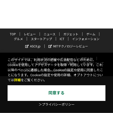
TOP
レビュー
ニュース
ガジェット
ゲーム
グルメ
スタートアップ
ICT
インフォメーション
ASCII.jp
MITテクノロジーレビュー
サイトポリシー
プライバシーポリシー
運営会社
このサイトでは、利用状況の把握や広告配信などのために、
お問い合わせ
広告掲載
スタッフ募集
電子版について
Cookieを使用してアクセスデータを取得・利用しています。これ
以降のページに遷移した場合、Cookieの設定や使用に同意したこ
©KADOKAWA ASCII Research Laboratories, Inc. 2026
とになります。Cookieの設定や使用の詳細、オプトアウトについ
ては
詳細
をご覧ください。
同意する
＞プライバシーポリシー