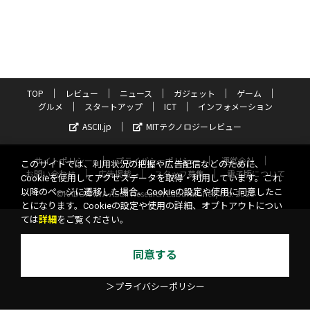
TOP
レビュー
ニュース
ガジェット
ゲーム
グルメ
スタートアップ
ICT
インフォメーション
ASCII.jp
MITテクノロジーレビュー
サイトポリシー
プライバシーポリシー
運営会社
このサイトでは、利用状況の把握や広告配信などのために、
お問い合わせ
広告掲載
スタッフ募集
電子版について
Cookieを使用してアクセスデータを取得・利用しています。これ
以降のページに遷移した場合、Cookieの設定や使用に同意したこ
©KADOKAWA ASCII Research Laboratories, Inc. 2026
とになります。Cookieの設定や使用の詳細、オプトアウトについ
ては
詳細
をご覧ください。
同意する
＞プライバシーポリシー