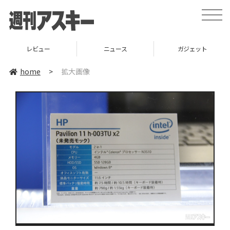
toggle
naviga
レビュー
ニュース
ガジェット
home
>
拡大画像