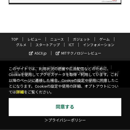
TOP
レビュー
ニュース
ガジェット
ゲーム
グルメ
スタートアップ
ICT
インフォメーション
ASCII.jp
MITテクノロジーレビュー
サイトポリシー
プライバシーポリシー
運営会社
このサイトでは、利用状況の把握や広告配信などのために、
お問い合わせ
広告掲載
スタッフ募集
電子版について
Cookieを使用してアクセスデータを取得・利用しています。これ
以降のページに遷移した場合、Cookieの設定や使用に同意したこ
©KADOKAWA ASCII Research Laboratories, Inc. 2026
とになります。Cookieの設定や使用の詳細、オプトアウトについ
ては
詳細
をご覧ください。
同意する
＞プライバシーポリシー