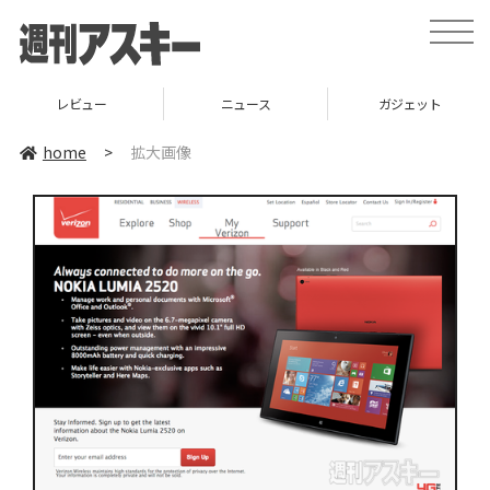
toggle
naviga
レビュー
ニュース
ガジェット
home
>
拡大画像