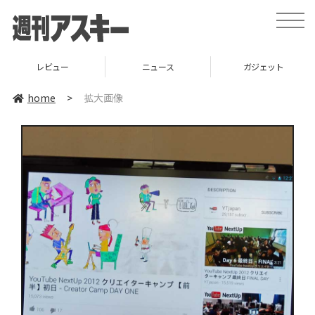
toggle
naviga
レビュー
ニュース
ガジェット
home
>
拡大画像