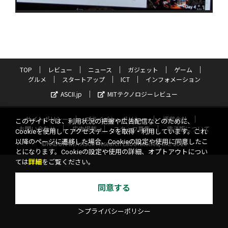
TOP
レビュー
ニュース
ガジェット
ゲーム
グルメ
スタートアップ
ICT
インフォメーション
ASCII.jp
MITテクノロジーレビュー
サイトポリシー
プライバシーポリシー
運営会社
このサイトでは、利用状況の把握や広告配信などのために、
お問い合わせ
広告掲載
スタッフ募集
電子版について
Cookieを使用してアクセスデータを取得・利用しています。これ
以降のページに遷移した場合、Cookieの設定や使用に同意したこ
©KADOKAWA ASCII Research Laboratories, Inc. 2026
とになります。Cookieの設定や使用の詳細、オプトアウトについ
ては
詳細
をご覧ください。
同意する
＞プライバシーポリシー