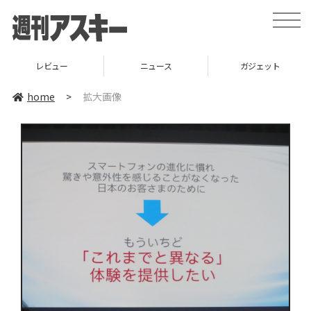
toggle
naviga
レビュー
ニュース
ガジェット
home
>
拡大画像