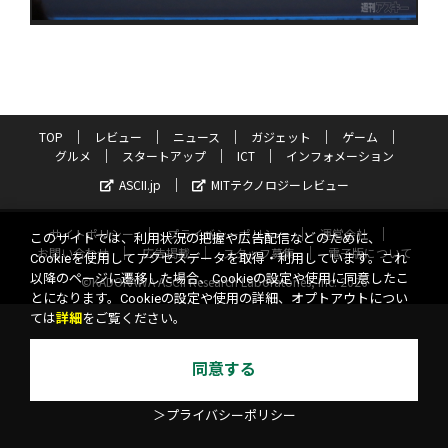
TOP
レビュー
ニュース
ガジェット
ゲーム
グルメ
スタートアップ
ICT
インフォメーション
ASCII.jp
MITテクノロジーレビュー
サイトポリシー
プライバシーポリシー
運営会社
このサイトでは、利用状況の把握や広告配信などのために、
お問い合わせ
広告掲載
スタッフ募集
電子版について
Cookieを使用してアクセスデータを取得・利用しています。これ
以降のページに遷移した場合、Cookieの設定や使用に同意したこ
©KADOKAWA ASCII Research Laboratories, Inc. 2026
とになります。Cookieの設定や使用の詳細、オプトアウトについ
ては
詳細
をご覧ください。
同意する
＞プライバシーポリシー