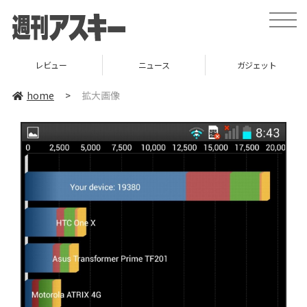
toggle
naviga
レビュー
ニュース
ガジェット
home
>
拡大画像