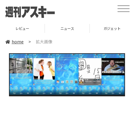
toggle
naviga
レビュー
ニュース
ガジェット
home
>
拡大画像