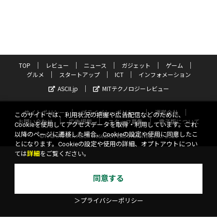
TOP
レビュー
ニュース
ガジェット
ゲーム
グルメ
スタートアップ
ICT
インフォメーション
ASCII.jp
MITテクノロジーレビュー
サイトポリシー
プライバシーポリシー
運営会社
このサイトでは、利用状況の把握や広告配信などのために、
お問い合わせ
広告掲載
スタッフ募集
電子版について
Cookieを使用してアクセスデータを取得・利用しています。これ
以降のページに遷移した場合、Cookieの設定や使用に同意したこ
©KADOKAWA ASCII Research Laboratories, Inc. 2026
とになります。Cookieの設定や使用の詳細、オプトアウトについ
ては
詳細
をご覧ください。
同意する
＞プライバシーポリシー