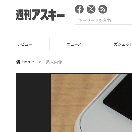
レビュー
ニュース
ガジェッ
home
>
拡大画像