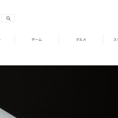
ト
ゲーム
グルメ
ス