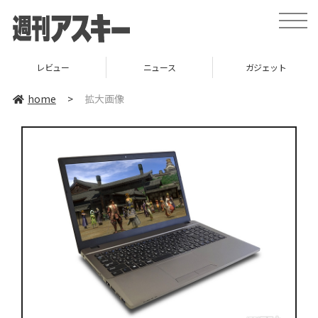
toggle
naviga
レビュー
ニュース
ガジェット
home
>
拡大画像