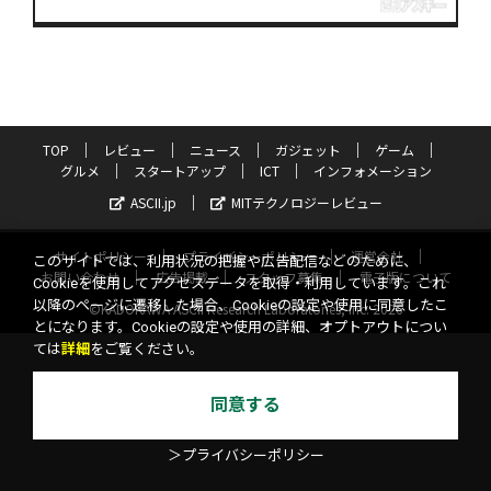
TOP
レビュー
ニュース
ガジェット
ゲーム
グルメ
スタートアップ
ICT
インフォメーション
ASCII.jp
MITテクノロジーレビュー
サイトポリシー
プライバシーポリシー
運営会社
このサイトでは、利用状況の把握や広告配信などのために、
お問い合わせ
広告掲載
スタッフ募集
電子版について
Cookieを使用してアクセスデータを取得・利用しています。これ
以降のページに遷移した場合、Cookieの設定や使用に同意したこ
©KADOKAWA ASCII Research Laboratories, Inc. 2026
とになります。Cookieの設定や使用の詳細、オプトアウトについ
ては
詳細
をご覧ください。
同意する
＞プライバシーポリシー