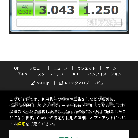
TOP
レビュー
ニュース
ガジェット
ゲーム
グルメ
スタートアップ
ICT
インフォメーション
ASCII.jp
MITテクノロジーレビュー
サイトポリシー
プライバシーポリシー
運営会社
このサイトでは、利用状況の把握や広告配信などのために、
お問い合わせ
広告掲載
スタッフ募集
電子版について
Cookieを使用してアクセスデータを取得・利用しています。これ
以降のページに遷移した場合、Cookieの設定や使用に同意したこ
©KADOKAWA ASCII Research Laboratories, Inc. 2026
とになります。Cookieの設定や使用の詳細、オプトアウトについ
ては
詳細
をご覧ください。