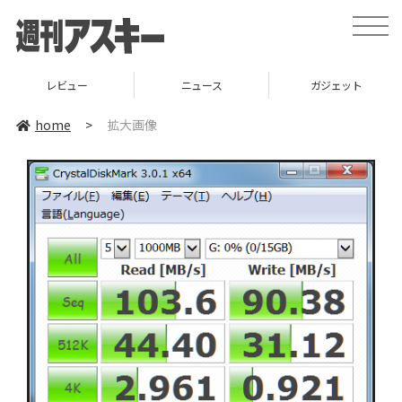
toggle
naviga
レビュー
ニュース
ガジェット
home
>
拡大画像