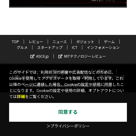
TOP
レビュー
ニュース
ガジェット
ゲーム
グルメ
スタートアップ
ICT
インフォメーション
ASCII.jp
MITテクノロジーレビュー
サイトポリシー
プライバシーポリシー
運営会社
このサイトでは、利用状況の把握や広告配信などのために、
お問い合わせ
広告掲載
スタッフ募集
電子版について
Cookieを使用してアクセスデータを取得・利用しています。これ
以降のページに遷移した場合、Cookieの設定や使用に同意したこ
©KADOKAWA ASCII Research Laboratories, Inc. 2026
とになります。Cookieの設定や使用の詳細、オプトアウトについ
ては
詳細
をご覧ください。
同意する
＞プライバシーポリシー