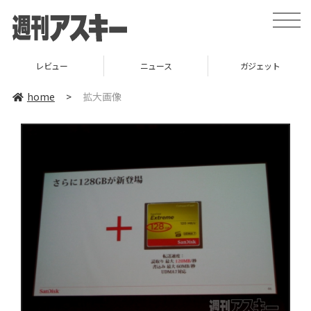
toggle
naviga
レビュー
ニュース
ガジェット
home
>
拡大画像