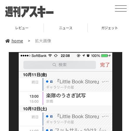
toggle
naviga
レビュー
ニュース
ガジェット
home
>
拡大画像