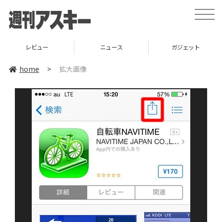
toggle
naviga
レビュー
ニュース
ガジェット
home
>
拡大画像