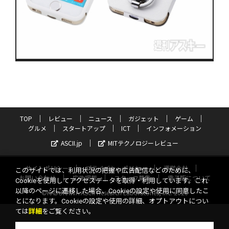
TOP
レビュー
ニュース
ガジェット
ゲーム
グルメ
スタートアップ
ICT
インフォメーション
ASCII.jp
MITテクノロジーレビュー
サイトポリシー
プライバシーポリシー
運営会社
このサイトでは、利用状況の把握や広告配信などのために、
お問い合わせ
広告掲載
スタッフ募集
電子版について
Cookieを使用してアクセスデータを取得・利用しています。これ
以降のページに遷移した場合、Cookieの設定や使用に同意したこ
©KADOKAWA ASCII Research Laboratories, Inc. 2026
とになります。Cookieの設定や使用の詳細、オプトアウトについ
ては
詳細
をご覧ください。