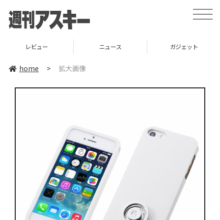
toggle
naviga
レビュー
ニュース
ガジェット
home
>
拡大画像