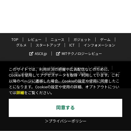
TOP
レビュー
ニュース
ガジェット
ゲーム
グルメ
スタートアップ
ICT
インフォメーション
ASCII.jp
MITテクノロジーレビュー
サイトポリシー
プライバシーポリシー
運営会社
このサイトでは、利用状況の把握や広告配信などのために、
お問い合わせ
広告掲載
スタッフ募集
電子版について
Cookieを使用してアクセスデータを取得・利用しています。これ
以降のページに遷移した場合、Cookieの設定や使用に同意したこ
©KADOKAWA ASCII Research Laboratories, Inc. 2026
とになります。Cookieの設定や使用の詳細、オプトアウトについ
ては
詳細
をご覧ください。
同意する
＞プライバシーポリシー