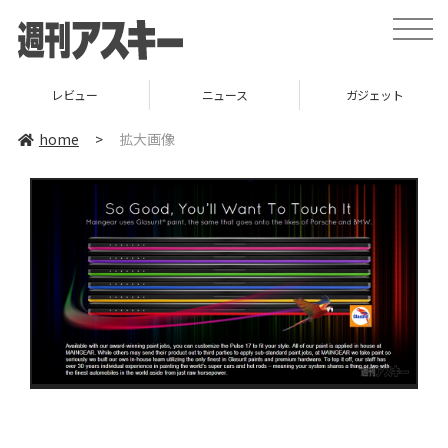
toggle
naviga
レビュー
ニュース
ガジェット
home
>
拡大画像