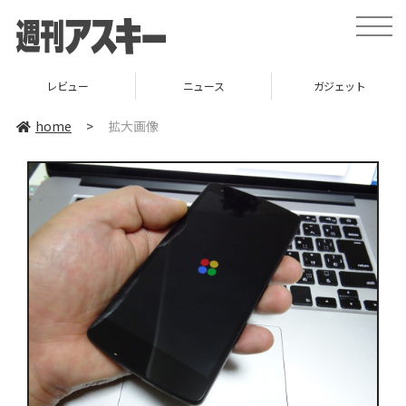
toggle
naviga
レビュー
ニュース
ガジェット
home
>
拡大画像