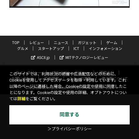
TOP
レビュー
ニュース
ガジェット
ゲーム
グルメ
スタートアップ
ICT
インフォメーション
ASCII.jp
MITテクノロジーレビュー
サイトポリシー
プライバシーポリシー
運営会社
このサイトでは、利用状況の把握や広告配信などのために、
お問い合わせ
広告掲載
スタッフ募集
電子版について
Cookieを使用してアクセスデータを取得・利用しています。これ
以降のページに遷移した場合、Cookieの設定や使用に同意したこ
©KADOKAWA ASCII Research Laboratories, Inc. 2026
とになります。Cookieの設定や使用の詳細、オプトアウトについ
ては
詳細
をご覧ください。
同意する
＞プライバシーポリシー