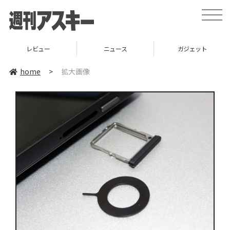
toggle
naviga
レビュー
ニュース
ガジェット
home
>
拡大画像