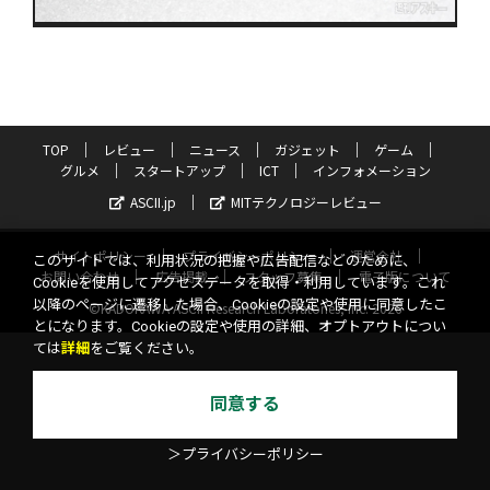
TOP
レビュー
ニュース
ガジェット
ゲーム
グルメ
スタートアップ
ICT
インフォメーション
ASCII.jp
MITテクノロジーレビュー
サイトポリシー
プライバシーポリシー
運営会社
このサイトでは、利用状況の把握や広告配信などのために、
お問い合わせ
広告掲載
スタッフ募集
電子版について
Cookieを使用してアクセスデータを取得・利用しています。これ
以降のページに遷移した場合、Cookieの設定や使用に同意したこ
©KADOKAWA ASCII Research Laboratories, Inc. 2026
とになります。Cookieの設定や使用の詳細、オプトアウトについ
ては
詳細
をご覧ください。
同意する
＞プライバシーポリシー