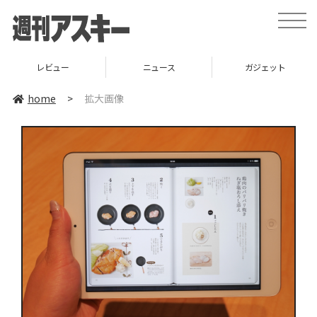
toggle
naviga
レビュー
ニュース
ガジェット
home
>
拡大画像