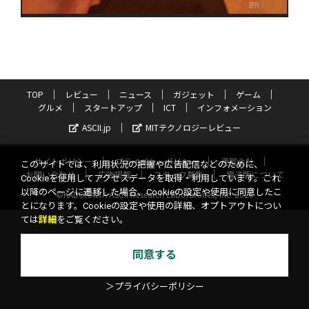
TOP
レビュー
ニュース
ガジェット
ゲーム
グルメ
スタートアップ
ICT
インフォメーション
ASCII.jp
MITテクノロジーレビュー
サイトポリシー
プライバシーポリシー
運営会社
このサイトでは、利用状況の把握や広告配信などのために、
お問い合わせ
広告掲載
スタッフ募集
電子版について
Cookieを使用してアクセスデータを取得・利用しています。これ
以降のページに遷移した場合、Cookieの設定や使用に同意したこ
©KADOKAWA ASCII Research Laboratories, Inc. 2026
とになります。Cookieの設定や使用の詳細、オプトアウトについ
ては
詳細
をご覧ください。
同意する
＞プライバシーポリシー