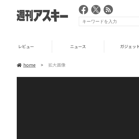
レビュー
ニュース
ガジェッ
home
>
拡大画像