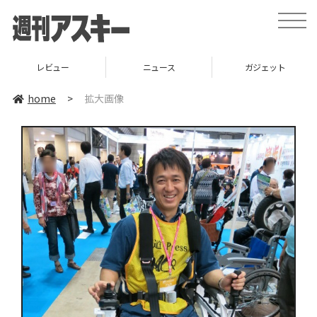
toggle
naviga
レビュー
ニュース
ガジェット
home
>
拡大画像