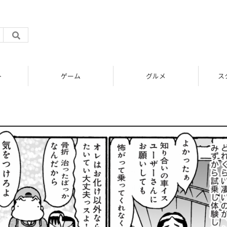
ト
ゲーム
グルメ
ス