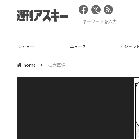
レビュー
ニュース
ガジェッ
home
>
拡大画像