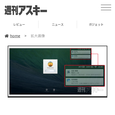
toggle
naviga
レビュー
ニュース
ガジェット
home
>
拡大画像