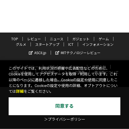
TOP
レビュー
ニュース
ガジェット
ゲーム
グルメ
スタートアップ
ICT
インフォメーション
ASCII.jp
MITテクノロジーレビュー
サイトポリシー
プライバシーポリシー
運営会社
このサイトでは、利用状況の把握や広告配信などのために、
お問い合わせ
広告掲載
スタッフ募集
電子版について
Cookieを使用してアクセスデータを取得・利用しています。これ
以降のページに遷移した場合、Cookieの設定や使用に同意したこ
©KADOKAWA ASCII Research Laboratories, Inc. 2026
とになります。Cookieの設定や使用の詳細、オプトアウトについ
ては
詳細
をご覧ください。
同意する
＞プライバシーポリシー