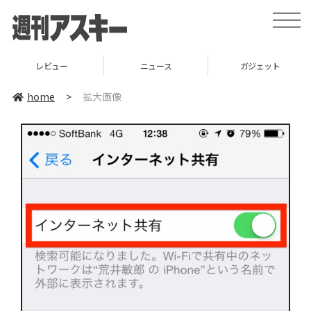
toggle
naviga
レビュー
ニュース
ガジェット
home
>
拡大画像