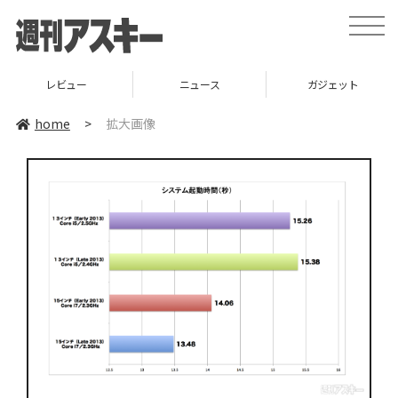
toggle
naviga
レビュー
ニュース
ガジェット
home
>
拡大画像