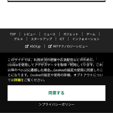
TOP
レビュー
ニュース
ガジェット
ゲーム
グルメ
スタートアップ
ICT
インフォメーション
ASCII.jp
MITテクノロジーレビュー
サイトポリシー
プライバシーポリシー
運営会社
このサイトでは、利用状況の把握や広告配信などのために、
お問い合わせ
広告掲載
スタッフ募集
電子版について
Cookieを使用してアクセスデータを取得・利用しています。これ
以降のページに遷移した場合、Cookieの設定や使用に同意したこ
©KADOKAWA ASCII Research Laboratories, Inc. 2026
とになります。Cookieの設定や使用の詳細、オプトアウトについ
ては
詳細
をご覧ください。
同意する
＞プライバシーポリシー