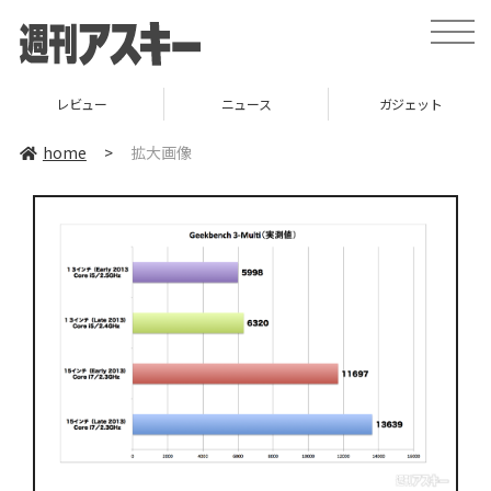
toggle
naviga
レビュー
ニュース
ガジェット
home
>
拡大画像