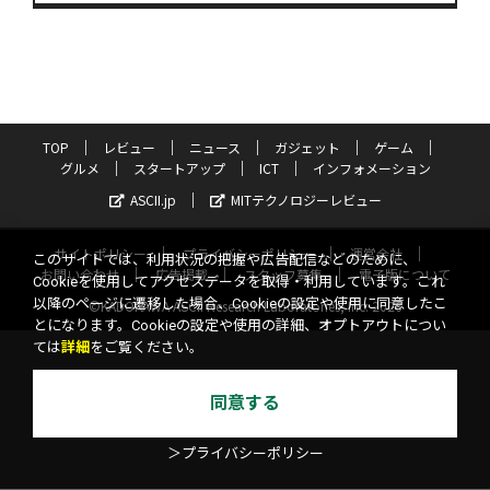
TOP
レビュー
ニュース
ガジェット
ゲーム
グルメ
スタートアップ
ICT
インフォメーション
ASCII.jp
MITテクノロジーレビュー
サイトポリシー
プライバシーポリシー
運営会社
このサイトでは、利用状況の把握や広告配信などのために、
お問い合わせ
広告掲載
スタッフ募集
電子版について
Cookieを使用してアクセスデータを取得・利用しています。これ
以降のページに遷移した場合、Cookieの設定や使用に同意したこ
©KADOKAWA ASCII Research Laboratories, Inc. 2026
とになります。Cookieの設定や使用の詳細、オプトアウトについ
ては
詳細
をご覧ください。
同意する
＞プライバシーポリシー