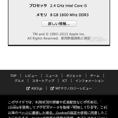
TOP
レビュー
ニュース
ガジェット
ゲーム
グルメ
スタートアップ
ICT
インフォメーション
ASCII.jp
MITテクノロジーレビュー
サイトポリシー
プライバシーポリシー
運営会社
このサイトでは、利用状況の把握や広告配信などのために、
お問い合わせ
広告掲載
スタッフ募集
電子版について
Cookieを使用してアクセスデータを取得・利用しています。これ
以降のページに遷移した場合、Cookieの設定や使用に同意したこ
©KADOKAWA ASCII Research Laboratories, Inc. 2026