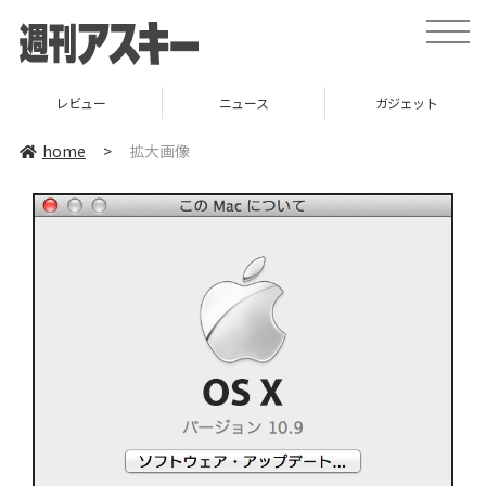
toggle
naviga
レビュー
ニュース
ガジェット
home
>
拡大画像