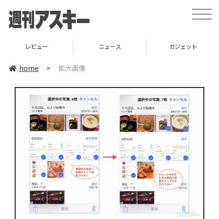
toggle
naviga
レビュー
ニュース
ガジェット
home
>
拡大画像