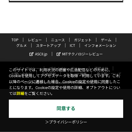
TOP
レビュー
ニュース
ガジェット
ゲーム
グルメ
スタートアップ
ICT
インフォメーション
ASCII.jp
MITテクノロジーレビュー
サイトポリシー
プライバシーポリシー
運営会社
このサイトでは、利用状況の把握や広告配信などのために、
お問い合わせ
広告掲載
スタッフ募集
電子版について
Cookieを使用してアクセスデータを取得・利用しています。これ
以降のページに遷移した場合、Cookieの設定や使用に同意したこ
©KADOKAWA ASCII Research Laboratories, Inc. 2026
とになります。Cookieの設定や使用の詳細、オプトアウトについ
ては
詳細
をご覧ください。
同意する
＞プライバシーポリシー