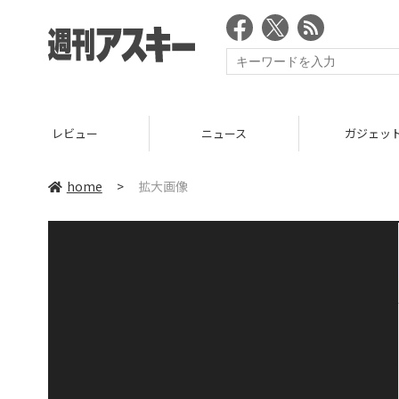
レビュー
ニュース
ガジェッ
home
>
拡大画像