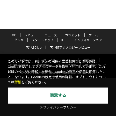
TOP
レビュー
ニュース
ガジェット
ゲーム
グルメ
スタートアップ
ICT
インフォメーション
ASCII.jp
MITテクノロジーレビュー
サイトポリシー
プライバシーポリシー
運営会社
このサイトでは、利用状況の把握や広告配信などのために、
お問い合わせ
広告掲載
スタッフ募集
電子版について
Cookieを使用してアクセスデータを取得・利用しています。これ
以降のページに遷移した場合、Cookieの設定や使用に同意したこ
©KADOKAWA ASCII Research Laboratories, Inc. 2026
とになります。Cookieの設定や使用の詳細、オプトアウトについ
ては
詳細
をご覧ください。
同意する
＞プライバシーポリシー