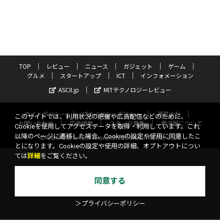
TOP
レビュー
ニュース
ガジェット
ゲーム
グルメ
スタートアップ
ICT
インフォメーション
ASCII.jp
MITテクノロジーレビュー
サイトポリシー
プライバシーポリシー
運営会社
このサイトでは、利用状況の把握や広告配信などのために、
お問い合わせ
広告掲載
スタッフ募集
電子版について
Cookieを使用してアクセスデータを取得・利用しています。これ
以降のページに遷移した場合、Cookieの設定や使用に同意したこ
©KADOKAWA ASCII Research Laboratories, Inc. 2026
とになります。Cookieの設定や使用の詳細、オプトアウトについ
ては
詳細
をご覧ください。
同意する
＞プライバシーポリシー