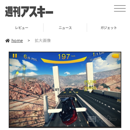
toggle
naviga
レビュー
ニュース
ガジェット
home
>
拡大画像