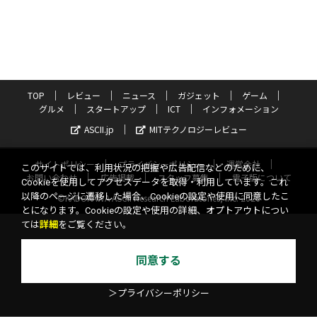
TOP
レビュー
ニュース
ガジェット
ゲーム
グルメ
スタートアップ
ICT
インフォメーション
ASCII.jp
MITテクノロジーレビュー
サイトポリシー
プライバシーポリシー
運営会社
このサイトでは、利用状況の把握や広告配信などのために、
お問い合わせ
広告掲載
スタッフ募集
電子版について
Cookieを使用してアクセスデータを取得・利用しています。これ
以降のページに遷移した場合、Cookieの設定や使用に同意したこ
©KADOKAWA ASCII Research Laboratories, Inc. 2026
とになります。Cookieの設定や使用の詳細、オプトアウトについ
ては
詳細
をご覧ください。
同意する
＞プライバシーポリシー