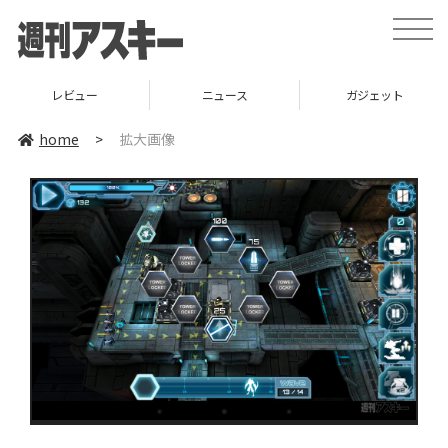
toggle
naviga
レビュー
ニュース
ガジェット
home
>
拡大画像