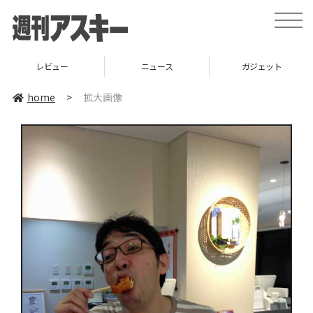
toggle
naviga
レビュー
ニュース
ガジェット
home
>
拡大画像