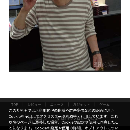
TOP
レビュー
ニュース
ガジェット
ゲーム
グルメ
スタートアップ
ICT
インフォメーション
このサイトでは、利用状況の把握や広告配信などのために、
Cookieを使用してアクセスデータを取得・利用しています。これ
ASCII.jp
MITテクノロジーレビュー
以降のページに遷移した場合、Cookieの設定や使用に同意したこ
とになります。Cookieの設定や使用の詳細、オプトアウトについ