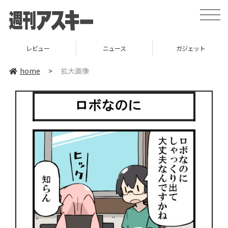
toggle
naviga
レビュー
ニュース
ガジェット
home
>
拡大画像